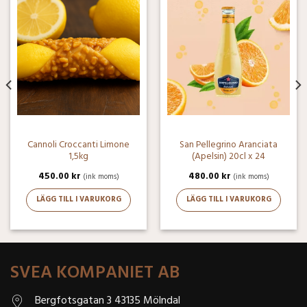
Cannoli Croccanti ­Limone
San Pellegrino Aranciata
1,5kg
(Apelsin) 20cl x 24
450.00
kr
480.00
kr
(ink moms)
(ink moms)
LÄGG TILL I VARUKORG
LÄGG TILL I VARUKORG
SVEA KOMPANIET AB
Bergfotsgatan 3 43135 Mölndal