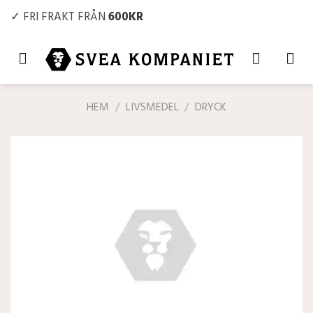
Skip
✓ FRI FRAKT FRÅN
600KR
to
content
HEM
/
LIVSMEDEL
/
DRYCK