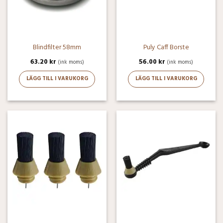
Blindfilter 58mm
Puly Caff Borste
63.20
kr
56.00
kr
(ink moms)
(ink moms)
LÄGG TILL I VARUKORG
LÄGG TILL I VARUKORG