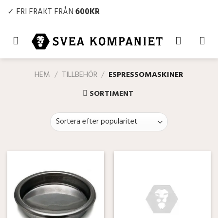
Skip
✓ FRI FRAKT FRÅN
600KR
to
content
HEM
/
TILLBEHÖR
/
ESPRESSOMASKINER
SORTIMENT