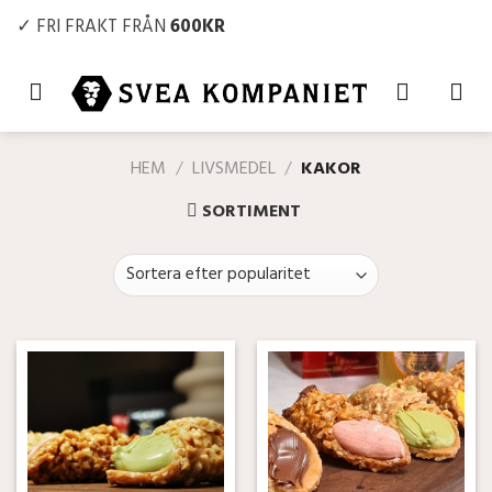
Skip
✓ FRI FRAKT FRÅN
600KR
to
content
HEM
/
LIVSMEDEL
/
KAKOR
SORTIMENT