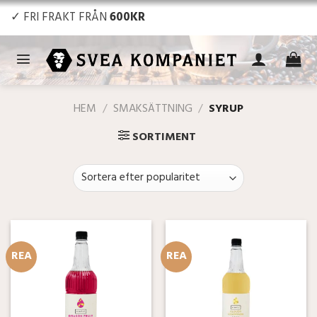
Skip
✓ FRI FRAKT FRÅN
600KR
to
content
HEM
/
SMAKSÄTTNING
/
SYRUP
SORTIMENT
REA
REA