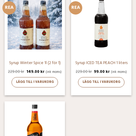
REA
REA
Syrup Winter Spice 1l (2 för 1)
Syrup ICED TEA PEACH 1 liters
229.00
kr
149.00
kr
229.00
kr
99.00
kr
(ink moms)
(ink moms)
LÄGG TILL I VARUKORG
LÄGG TILL I VARUKORG