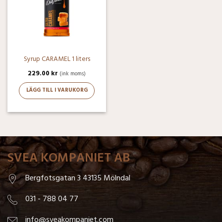
Syrup CARAMEL 1 liters
229.00
kr
(ink moms)
LÄGG TILL I VARUKORG
SVEA KOMPANIET AB
Bergfotsgatan 3 43135 Mölndal
031 - 788 04 77
info@sveakompaniet.com