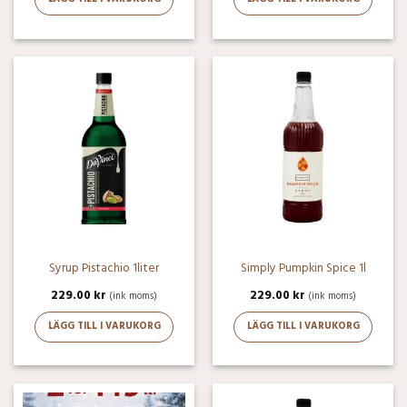
Syrup Pistachio 1liter
Simply Pumpkin Spice 1l
229.00
kr
229.00
kr
(ink moms)
(ink moms)
LÄGG TILL I VARUKORG
LÄGG TILL I VARUKORG