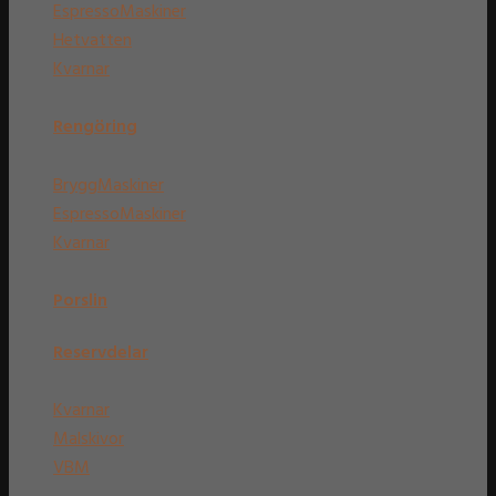
EspressoMaskiner
Hetvatten
Kvarnar
Rengöring
BryggMaskiner
EspressoMaskiner
Kvarnar
Porslin
Reservdelar
Kvarnar
Malskivor
VBM