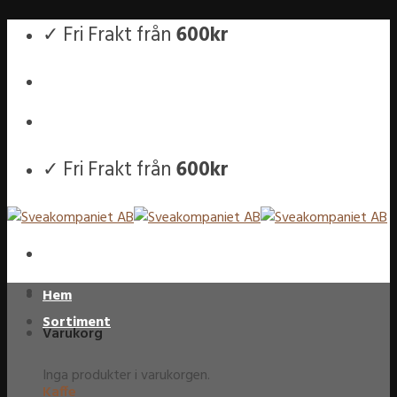
Skip
✓ Fri Frakt från
600kr
to
content
✓ Fri Frakt från
600kr
Hem
Sortiment
Varukorg
Inga produkter i varukorgen.
Kaffe