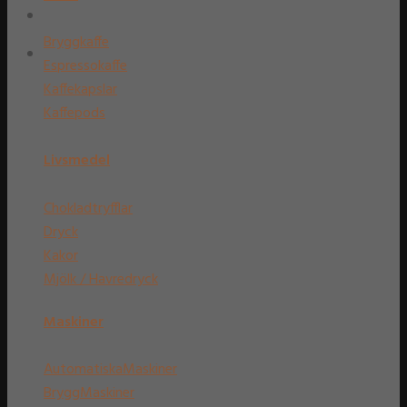
Bryggkaffe
Espressokaffe
Kaffekapslar
Kaffepods
Livsmedel
Chokladtryfflar
Dryck
Kakor
Mjölk / Havredryck
Maskiner
AutomatiskaMaskiner
BryggMaskiner