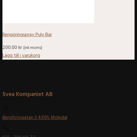
Rengöringspray Puly Bar
200.00
kr
(ink moms)
Lägg till i varukorg
Svea Kompaniet AB
Bergfotsgatan 3 43135 Mölndal