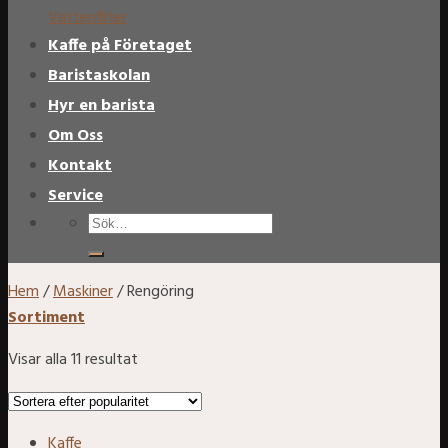
Vattenfilter
Kaffe på Företaget
Baristaskolan
Hyr en barista
Om Oss
Kontakt
Service
Sök
efter:
Hem
/
Maskiner
/
Rengöring
Sortiment
Visar alla 11 resultat
Kaffe