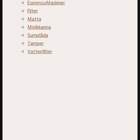
EspressoMaskiner
Filter
Matta
Mjölkkanna
Sumplåda
Tamper
Vattenfilter