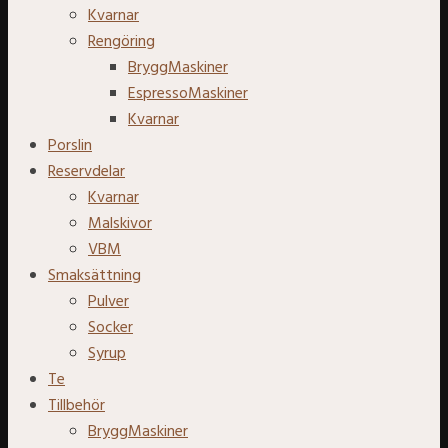
Kvarnar
Rengöring
BryggMaskiner
EspressoMaskiner
Kvarnar
Porslin
Reservdelar
Kvarnar
Malskivor
VBM
Smaksättning
Pulver
Socker
Syrup
Te
Tillbehör
BryggMaskiner