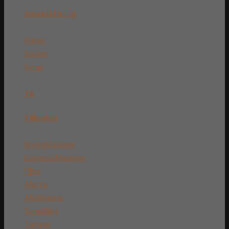
Smaksättning
Pulver
Socker
Syrup
Te
Tillbehör
BryggMaskiner
EspressoMaskiner
Filter
Matta
Mjölkkanna
Sumplåda
Tamper