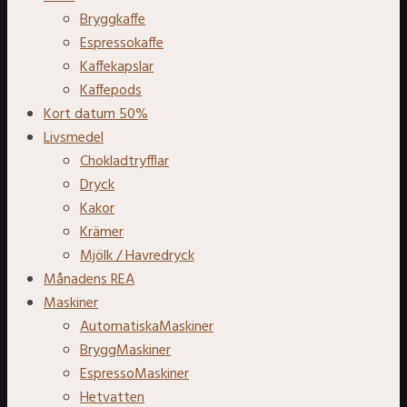
Bryggkaffe
Espressokaffe
Kaffekapslar
Kaffepods
Kort datum 50%
Livsmedel
Chokladtryfflar
Dryck
Kakor
Krämer
Mjölk / Havredryck
Månadens REA
Maskiner
AutomatiskaMaskiner
BryggMaskiner
EspressoMaskiner
Hetvatten