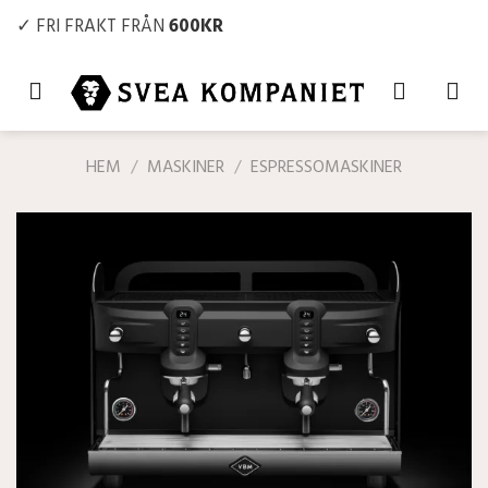
Skip
✓ FRI FRAKT FRÅN
600KR
to
content
HEM
/
MASKINER
/
ESPRESSOMASKINER