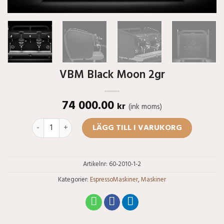
VBM Black Moon 2gr
74 000.00
kr
(ink moms)
VBM Black Moon 2gr mängd
LÄGG TILL I VARUKORG
Artikelnr:
60-2010-1-2
Kategorier:
EspressoMaskiner
,
Maskiner