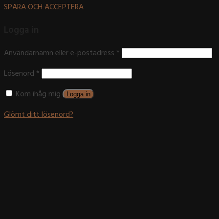
SPARA OCH ACCEPTERA
Logga in
Användarnamn eller e-postadress
*
Lösenord
*
Kom ihåg mig
Logga in
Glömt ditt lösenord?