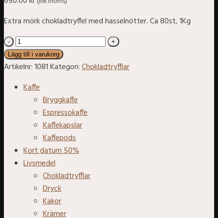
650.00
kr
(ink moms)
Extra mörk chokladtryffel med hasselnötter. Ca 80st, 1Kg
Tartufi
Extra
Lägg till i varukorg
Neri
Artikelnr:
1081
Kategori:
Chokladtryfflar
Piemonte
Kaffe
1kg
Bryggkaffe
ca
Espressokaffe
80st
Kaffekapslar
mängd
Kaffepods
Kort datum 50%
Livsmedel
Chokladtryfflar
Dryck
Kakor
Krämer