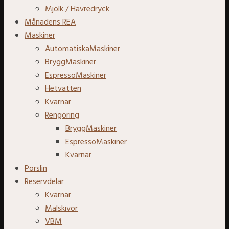
Mjölk / Havredryck
Månadens REA
Maskiner
AutomatiskaMaskiner
BryggMaskiner
EspressoMaskiner
Hetvatten
Kvarnar
Rengöring
BryggMaskiner
EspressoMaskiner
Kvarnar
Porslin
Reservdelar
Kvarnar
Malskivor
VBM