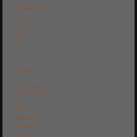
Smaksättning
Pulver
Socker
Syrup
Te
Tillbehör
BryggMaskiner
EspressoMaskiner
Filter
Matta
Mjölkkanna
Sumplåda
Tamper