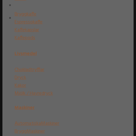
Bryggkaffe
Espressokaffe
Kaffekapslar
Kaffepods
Livsmedel
Chokladtryfflar
Dryck
Kakor
Mjölk / Havredryck
Maskiner
AutomatiskaMaskiner
BryggMaskiner