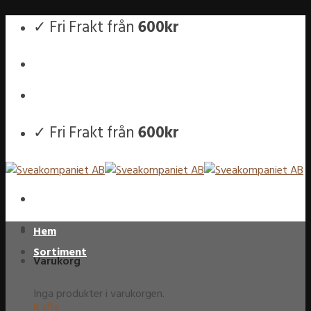
Skip
✓ Fri Frakt från
600kr
to
content
✓ Fri Frakt från
600kr
Hem
Sortiment
Varukorg
Inga produkter i varukorgen.
Kaffe