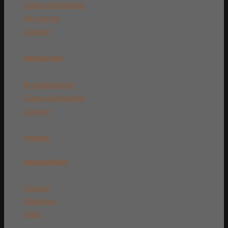
EspressoMaskiner
Hetvatten
Kvarnar
Rengöring
BryggMaskiner
EspressoMaskiner
Kvarnar
Porslin
Reservdelar
Kvarnar
Malskivor
VBM