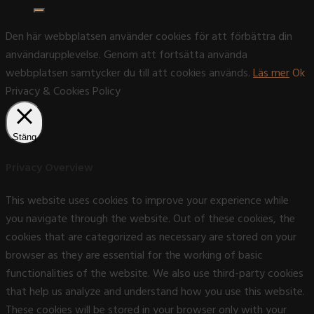
efter:
Den här webbplatsen använder cookies för att förbättra din
användarupplevelse. Genom att fortsätta använda
webbplatsen samtycker du till att cookies används.
Läs mer
Ok
Privacy & Cookies Policy
Stäng
Privacy Overview
This website uses cookies to improve your experience while
you navigate through the website. Out of these cookies, the
cookies that are categorized as necessary are stored on your
browser as they are essential for the working of basic
functionalities of the website. We also use third-party cookies
that help us analyze and understand how you use this website.
These cookies will be stored in your browser only with your