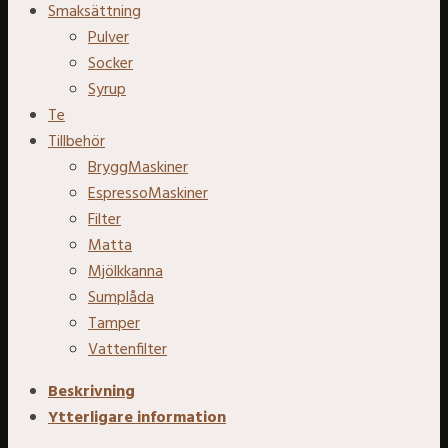
Smaksättning
Pulver
Socker
Syrup
Te
Tillbehör
BryggMaskiner
EspressoMaskiner
Filter
Matta
Mjölkkanna
Sumplåda
Tamper
Vattenfilter
Beskrivning
Ytterligare information