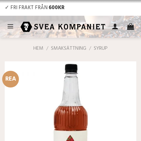
Skip
✓ FRI FRAKT FRÅN
600KR
to
content
HEM
/
SMAKSÄTTNING
/
SYRUP
REA