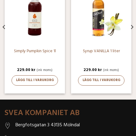
Simply Pumpkin Spice 1l
Syrup VANILLA 1 liter
229.00
kr
229.00
kr
(ink moms)
(ink moms)
LÄGG TILL I VARUKORG
LÄGG TILL I VARUKORG
SVEA KOMPANIET AB
Bergfotsgatan 3 43135 Mölndal