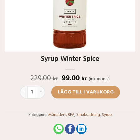
Syrup Winter Spice
229.00
99.00
kr
kr
(ink moms)
Syrup Winter Spice mängd
LÄGG TILL I VARUKORG
Kategorier:
Månadens REA
,
Smaksättning
,
Syrup