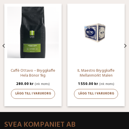
Caffè Ottavo – Bryggkaffe
IL Maestro Bryggkaffe
Hela Bönor 1kg
Mellanmörkt Malen
280.00
kr
1 550.00
kr
(ink moms)
(ink moms)
LÄGG TILL I VARUKORG
LÄGG TILL I VARUKORG
SVEA KOMPANIET AB