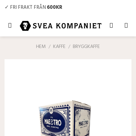
Skip
✓ FRI FRAKT FRÅN
600KR
to
content
HEM
/
KAFFE
/
BRYGGKAFFE