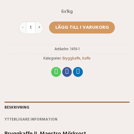
6x1kg
Bryggkaffe IL Maestro Mörkrost Malet 6x1000g mängd
LÄGG TILL I VARUKORG
Artikelnr:
1419-1
Kategorier:
Bryggkaffe
,
Kaffe
BESKRIVNING
YTTERLIGARE INFORMATION