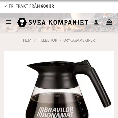
Skip
✓ FRI FRAKT FRÅN
600KR
to
content
HEM
/
TILLBEHÖR
/
BRYGGMASKINER