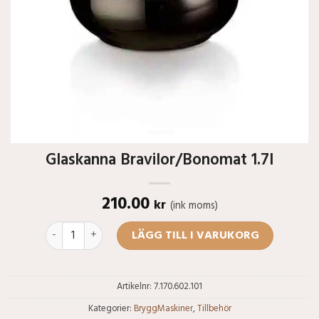
Glaskanna Bravilor/Bonomat 1.7l
210.00
kr
(ink moms)
Glaskanna Bravilor/Bonomat 1.7l mängd
LÄGG TILL I VARUKORG
Artikelnr:
7.170.602.101
Kategorier:
BryggMaskiner
,
Tillbehör