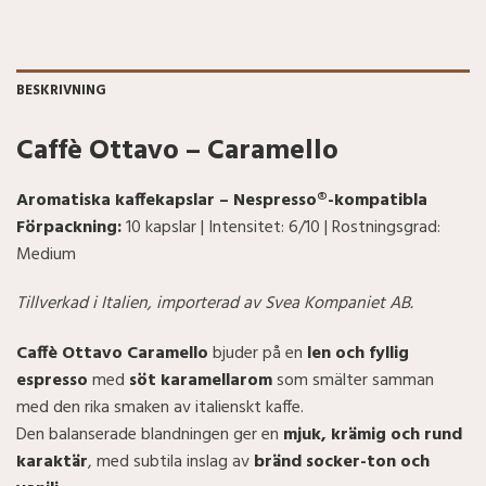
BESKRIVNING
Caffè Ottavo – Caramello
Aromatiska kaffekapslar – Nespresso®-kompatibla
Förpackning:
10 kapslar | Intensitet: 6/10 | Rostningsgrad:
Medium
Tillverkad i Italien, importerad av Svea Kompaniet AB.
Caffè Ottavo Caramello
bjuder på en
len och fyllig
espresso
med
söt karamellarom
som smälter samman
med den rika smaken av italienskt kaffe.
Den balanserade blandningen ger en
mjuk, krämig och rund
karaktär
, med subtila inslag av
bränd socker-ton och