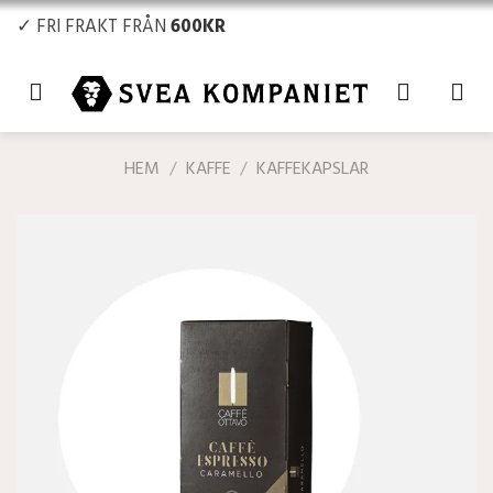
Skip
✓ FRI FRAKT FRÅN
600KR
to
content
HEM
/
KAFFE
/
KAFFEKAPSLAR