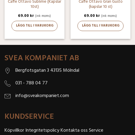
Caffe Ottavo Sublime (Kapslar
Caffe Ottavo Gran Gusto
10st)
(kapslar 10 st)
69.00
kr
69.00
kr
(ink moms)
(ink moms)
LÄGG TILL I VARUKORG
LÄGG TILL I VARUKORG
SVEA KOMPANIET AB
Bergfotsgatan 3 43135 Mölndal
031 - 788 04 77
info@sveakompaniet.com
KUNDSERVICE
Köpvillkor
Integritetspolicy
Kontakta oss
Service